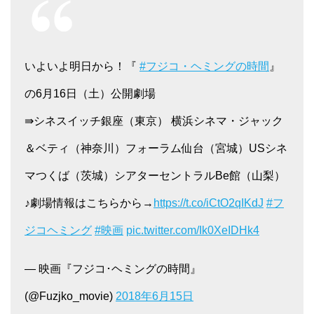
いよいよ明日から！『
#フジコ・ヘミングの時間
』
の6月16日（土）公開劇場
⇛シネスイッチ銀座（東京） 横浜シネマ・ジャック
＆ベティ（神奈川）フォーラム仙台（宮城）USシネ
マつくば（茨城）シアターセントラルBe館（山梨）
♪劇場情報はこちらから→
https://t.co/iCtO2qIKdJ
#フ
ジコヘミング
#映画
pic.twitter.com/Ik0XeIDHk4
— 映画『フジコ･ヘミングの時間』
(@Fuzjko_movie)
2018年6月15日