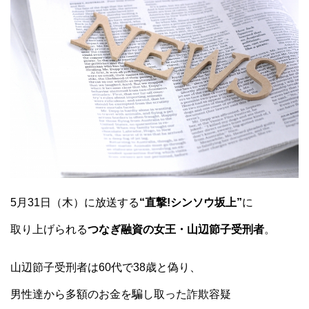
5月31日（木）に放送する
“直撃!シンソウ坂上”
に
取り上げられる
つなぎ融資の女王・山辺節子受刑者
。
山辺節子受刑者は60代で38歳と偽り、
男性達から多額のお金を騙し取った詐欺容疑