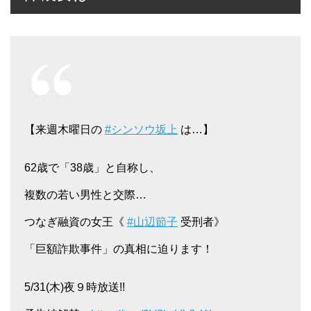
【来週木曜日の
#シンソウ坂上
は…】
62歳で「38歳」と自称し、
複数の若い男性と交際…
つなぎ融資の女王《
#山辺節子
受刑者》
「巨額詐欺事件」の真相に迫ります！
5/31(木)夜９時放送!!