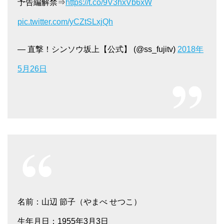
予告編解禁⇒
https://t.co/9V3hxVb6xW
pic.twitter.com/yCZtSLxjQh
— 直撃！シンソウ坂上【公式】 (@ss_fujitv)
2018年
5月26日
名前：山辺 節子（やまべ せつこ）
生年月日：1955年3月3日