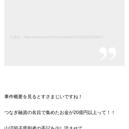
引用元：https://www.dailyshincho.jp/article/2018/04260802/
事件概要を見るとすさまじいですね！
つなぎ融資の名目で集めたお金が20億円以上って！！
山辺節子受刑者の手記を少し読ませて