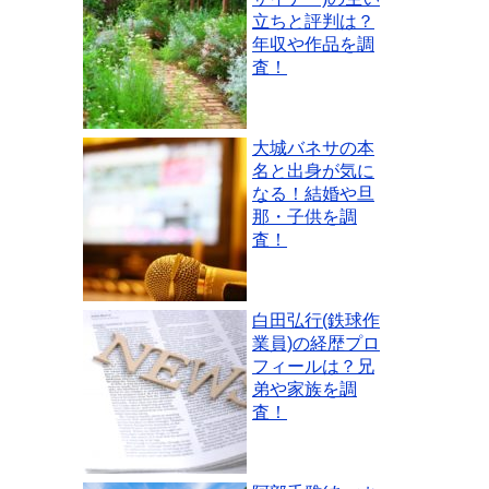
立ちと評判は？
年収や作品を調
査！
大城バネサの本
名と出身が気に
なる！結婚や旦
那・子供を調
査！
白田弘行(鉄球作
業員)の経歴プロ
フィールは？兄
弟や家族を調
査！