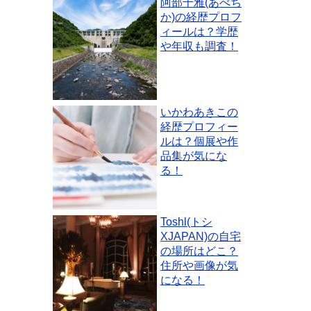
阿部千雅(あべち
か)の経歴プロフ
ィールは？学歴
や年収も調査！
いかわあきこの
経歴プロフィー
ルは？個展や作
品集が気にな
る！
Toshl(トシ
XJAPAN)の自宅
の場所はどこ？
住所や画像が気
になる！