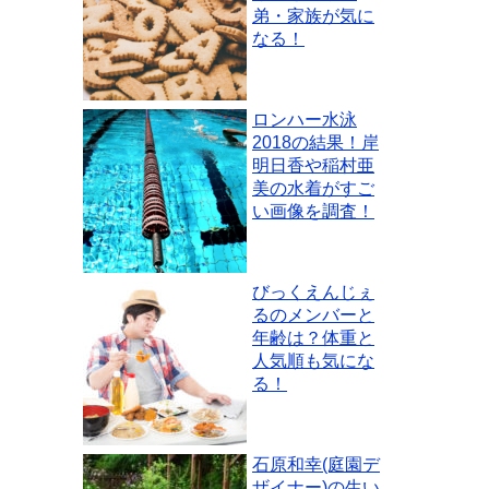
弟・家族が気に
なる！
ロンハー水泳
2018の結果！岸
明日香や稲村亜
美の水着がすご
い画像を調査！
びっくえんじぇ
るのメンバーと
年齢は？体重と
人気順も気にな
る！
石原和幸(庭園デ
ザイナー)の生い