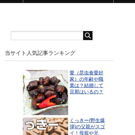
当サイト人気記事ランキング
愛（昆虫食愛好
家）の年齢や職
業は？結婚して
旦那はいるの？
くっきー(野生爆
弾)の父親がスゴ
イ！母親や兄