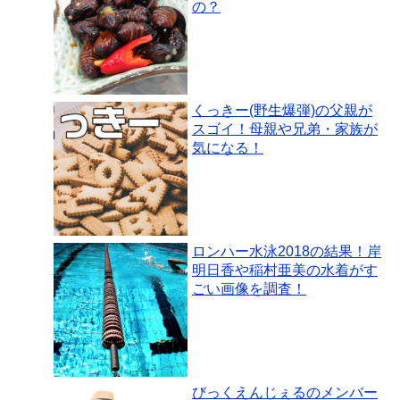
の？
くっきー(野生爆弾)の父親が
スゴイ！母親や兄弟・家族が
気になる！
ロンハー水泳2018の結果！岸
明日香や稲村亜美の水着がす
ごい画像を調査！
びっくえんじぇるのメンバー