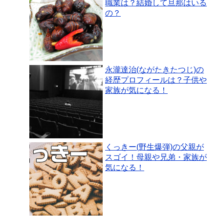
職業は？結婚して旦那はいる
の？
永瀧達治(ながたきたつじ)の
経歴プロフィールは？子供や
家族が気になる！
くっきー(野生爆弾)の父親が
スゴイ！母親や兄弟・家族が
気になる！