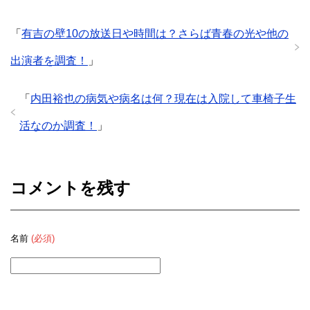
「
有吉の壁10の放送日や時間は？さらば青春の光や他の
出演者を調査！
」
「
内田裕也の病気や病名は何？現在は入院して車椅子生
活なのか調査！
」
コメントを残す
名前
(必須)