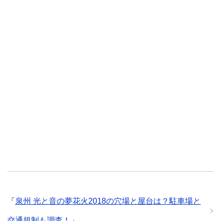
「
泉州 光と音の夢花火2018の穴場と屋台は？駐車場と
交通規制も調査！
」