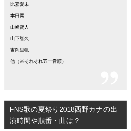
比嘉愛未
本田翼
山崎賢人
山下智久
吉岡里帆
他（※それぞれ五十音順）
FNS歌の夏祭り2018西野カナの出
演時間や順番・曲は？