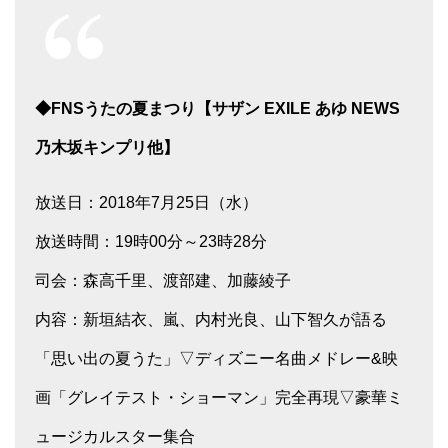
◆FNSうたの夏まつり【サザン EXILE あゆ NEWS
乃木坂キンプリ他】
放送日：2018年7月25日（水）
放送時間：19時00分～23時28分
司会：森高千里、渡部建、加藤綾子
内容：新垣結衣、嵐、内村光良、山下智久が語る
「思い出の夏うた」▽ディズニー名曲メドレー&映
画「グレイテスト・ショーマン」完全再現▽豪華ミ
ュージカルスター集合