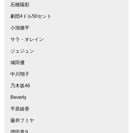
石橋陽彩
劇団4ドル50セント
小池徹平
サラ・オレイン
ジェジュン
城田優
中川翔子
乃木坂46
Beverly
平原綾香
藤井フミヤ
増田貴久