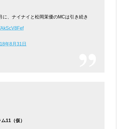
9月に、ナイナイと松岡茉優のMCは引き続き
/VAkScV8Fef
018年8月31日
ラム11（仮）