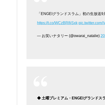
「ENGEIグランドスラム」初の生放送
https://t.co/WCzBR8jSxk
pic.twitter.com
— お笑いナタリー (@owarai_natalie)
2
◆ 土曜プレミアム・ENGEIグランドス