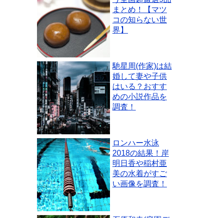
まとめ！【マツ
コの知らない世
界】
馳星周(作家)は結
婚して妻や子供
はいる？おすす
めの小説作品を
調査！
ロンハー水泳
2018の結果！岸
明日香や稲村亜
美の水着がすご
い画像を調査！