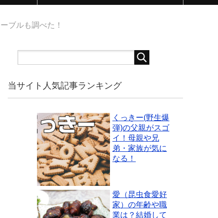
テーブルも調べた！
当サイト人気記事ランキング
くっきー(野生爆
弾)の父親がスゴ
イ！母親や兄
弟・家族が気に
なる！
愛（昆虫食愛好
家）の年齢や職
業は？結婚して