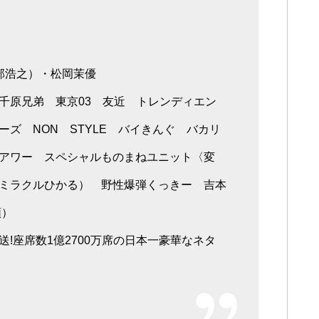
部浩之）・松岡茉優
千原兄弟 東京03 友近 トレンディエン
ズ NON STYLE バイきんぐ バカリ
アワー スペシャルものまねユニット〈変
ミラクルひかる） 野性爆弾くっきー 吉本
順）
!座席数1億2700万席の日本一豪華なネタ