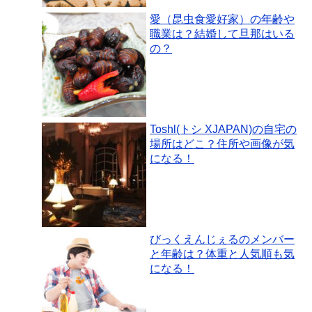
愛（昆虫食愛好家）の年齢や
職業は？結婚して旦那はいる
の？
Toshl(トシ XJAPAN)の自宅の
場所はどこ？住所や画像が気
になる！
びっくえんじぇるのメンバー
と年齢は？体重と人気順も気
になる！