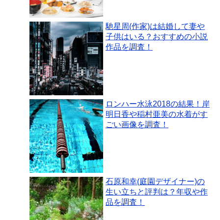
馳星周(作家)は結婚して妻や
子供はいる？おすすめの小説
作品を調査！
ロンハー水泳2018の結果！岸
明日香や稲村亜美の水着がす
ごい画像を調査！
石原和幸(庭園デザイナー)の
生い立ちと評判は？年収や作
品を調査！