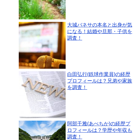
大城バネサの本名と出身が気
になる！結婚や旦那・子供を
調査！
白田弘行(鉄球作業員)の経歴
プロフィールは？兄弟や家族
を調査！
阿部千雅(あべちか)の経歴プ
ロフィールは？学歴や年収も
調査！